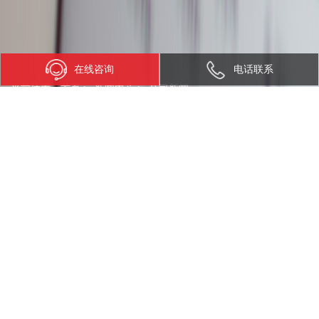
在线咨询
电话联系
当前位置：
首页
>
新闻中心
>
公司新闻
行业首家：j9国际品质智能基于自研AI推理引擎，成功部
署200亿参数端侧大模型！
发布日期：2026-06-29 访问量：2176 来源：j9国际品质智能